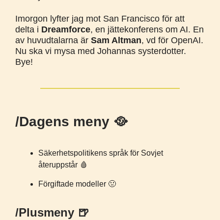
Imorgon lyfter jag mot San Francisco för att
delta i
Dreamforce
, en jättekonferens om AI. En
av huvudtalarna är
Sam Altman
, vd för OpenAI.
Nu ska vi mysa med Johannas systerdotter.
Bye!
/Dagens meny 🥘
Säkerhetspolitikens språk för Sovjet
återuppstår 🩸
Förgiftade modeller 🤢
/Plusmeny 🍺