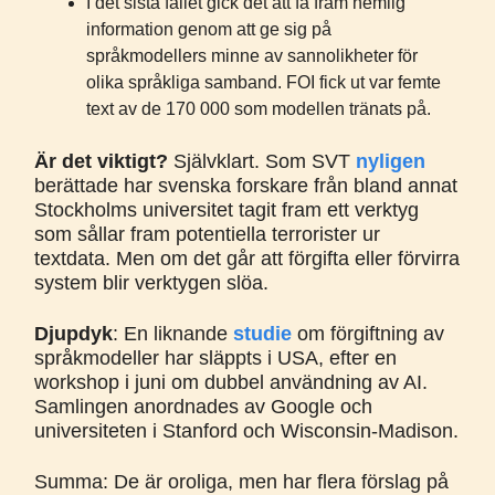
I det sista fallet gick det att få fram hemlig
information genom att ge sig på
språkmodellers minne av sannolikheter för
olika språkliga samband. FOI fick ut var femte
text av de 170 000 som modellen tränats på.
Är det viktigt?
Självklart. Som SVT
nyligen
berättade har svenska forskare från bland annat
Stockholms universitet tagit fram ett verktyg
som sållar fram potentiella terrorister ur
textdata. Men om det går att förgifta eller förvirra
system blir verktygen slöa.
Djupdyk
: En liknande
studie
om förgiftning av
språkmodeller har släppts i USA, efter en
workshop i juni om dubbel användning av AI.
Samlingen anordnades av Google och
universiteten i Stanford och Wisconsin-Madison.
Summa: De är oroliga, men har flera förslag på