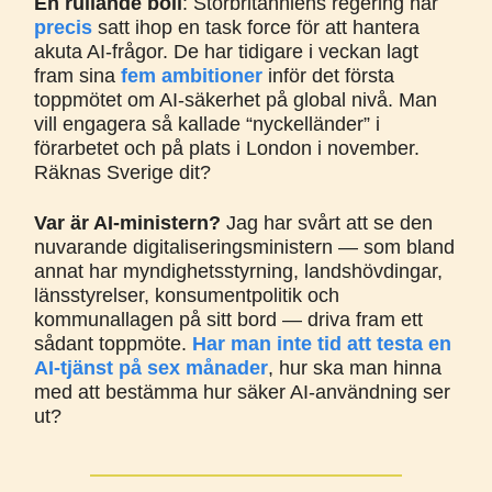
En rullande boll
: Storbritanniens regering har
precis
satt ihop en task force för att hantera
akuta AI-frågor. De har tidigare i veckan lagt
fram sina
fem ambitioner
inför det första
toppmötet om AI-säkerhet på global nivå. Man
vill engagera så kallade “nyckelländer” i
förarbetet och på plats i London i november.
Räknas Sverige dit?
Var är AI-ministern?
Jag har svårt att se den
nuvarande digitaliseringsministern — som bland
annat har myndighetsstyrning, landshövdingar,
länsstyrelser, konsumentpolitik och
kommunallagen på sitt bord — driva fram ett
sådant toppmöte.
Har man inte tid att testa en
AI-tjänst på sex månader
, hur ska man hinna
med att bestämma hur säker AI-användning ser
ut?