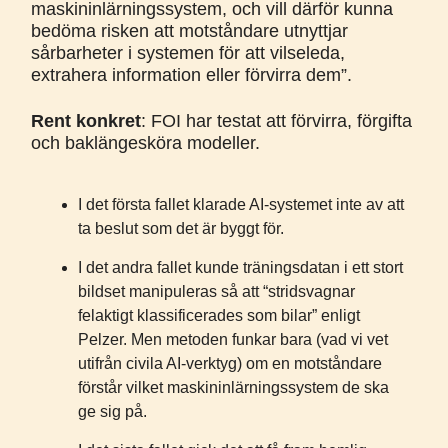
maskininlärningssystem, och vill därför kunna
bedöma risken att motståndare utnyttjar
sårbarheter i systemen för att vilseleda,
extrahera information eller förvirra dem”.
Rent konkret
: FOI har testat att förvirra, förgifta
och baklängesköra modeller.
I det första fallet klarade AI-systemet inte av att
ta beslut som det är byggt för.
I det andra fallet kunde träningsdatan i ett stort
bildset manipuleras så att “stridsvagnar
felaktigt klassificerades som bilar” enligt
Pelzer. Men metoden funkar bara (vad vi vet
utifrån civila AI-verktyg) om en motståndare
förstår vilket maskininlärningssystem de ska
ge sig på.