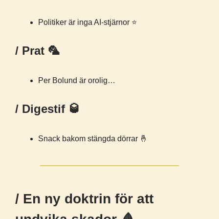
Politiker är inga AI-stjärnor ⭐️
/ Prat 🦜
Per Bolund är orolig…
/ Digestif 🥃
Snack bakom stängda dörrar 🤞
/ En ny doktrin för att