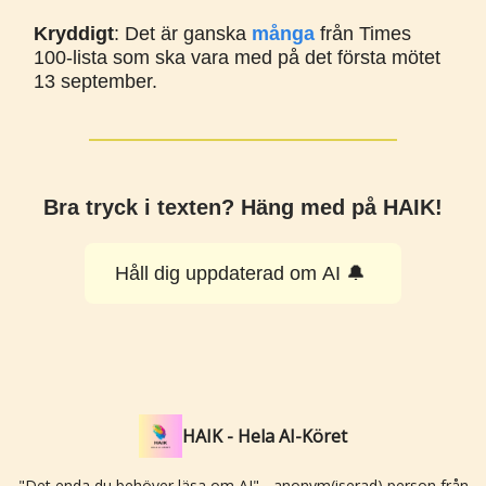
Kryddigt
: Det är ganska
många
från Times
100-lista som ska vara med på det första mötet
13 september.
Bra tryck i texten? Häng med på HAIK!
Håll dig uppdaterad om AI 🔔
HAIK - Hela AI-Köret
"Det enda du behöver läsa om AI" - anonym(iserad) person från