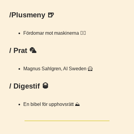
/Plusmeny 🍺
Fördomar mot maskinerna 🧑‍⚖️
/ Prat 🦜
Magnus Sahlgren, AI Sweden 🦸
/ Digestif 🥃
En bibel för upphovsrätt ⛰️