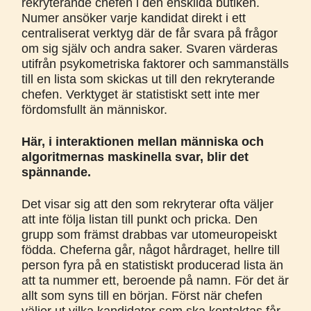
rekryterande chefen i den enskilda butiken.
Numer ansöker varje kandidat direkt i ett
centraliserat verktyg där de får svara på frågor
om sig själv och andra saker. Svaren värderas
utifrån psykometriska faktorer och sammanställs
till en lista som skickas ut till den rekryterande
chefen. Verktyget är statistiskt sett inte mer
fördomsfullt än människor.
Här, i interaktionen mellan människa och
algoritmernas maskinella svar, blir det
spännande.
Det visar sig att den som rekryterar ofta väljer
att inte följa listan till punkt och pricka. Den
grupp som främst drabbas var utomeuropeiskt
födda. Cheferna går, något hårdraget, hellre till
person fyra på en statistiskt producerad lista än
att ta nummer ett, beroende på namn. För det är
allt som syns till en början. Först när chefen