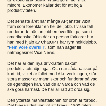
av ekonomisk politik: vi ska göra mer med
mindre. Ekonomer kallar det för att höja
produktiviteten.
Det senaste året har många AI-tjänster vuxit
fram som förenklar en hel del jobb. I vissa fall
renderar de nästan jobben överflödiga, som i
amerikanska Ohio där en person förklarar hur
han med hjälp av ChatGPT har fyra heltidsjobb.
“
Fem vore overkill
”, som han säger till
nätmagasinet Vice News.
Det här är den nya drivkraften bakom
produktivitetshöjningar. Och när sådana sker på
kort tid, vilket är fallet med AI-utvecklingen, står
stora massor av människor och funderar på vad
de egentligen kan, vad de är värda och vad de
ska göra härnäst. De har all rätt att oroa sig.
Den yttersta manifestationen för oron är förbud.
Det blev väldigt vanligt att kräva i 1800-talets