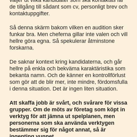
väljer ut vilka kandidater som ska kontaktas får
de tillgång till sådant som cv, personligt brev och
kontaktuppgifter.
Så denna skärm bakom vilken en audition sker
funkar bra. Men cheferna gillar inte valen och vill
hellre göra egna. Så spekulerar åtminstone
forskarna.
De saknar kontext kring kandidaterna, och går
hellre på enkla och bekväma karaktäristika som
bekanta namn. Och de känner en kontrollförlust
som gör att de blir mer, inte mindre, fördomsfulla
i denna situation. Det är ingen liten situation.
Att skaffa jobb är svårt, och svårare för vissa
grupper. Om de möts av företag som köpt in
verktyg för att jämna ut spelplanen, men
personerna som ska använda verktygen
bestämmer sig för något annat, så är
ingenting vunnet.