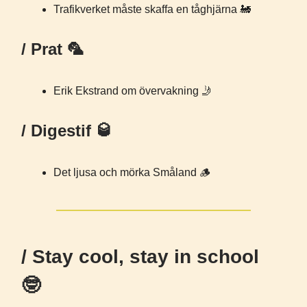
Trafikverket måste skaffa en tåghjärna 🚂
/ Prat 🦜
Erik Ekstrand om övervakning 🤳
/ Digestif 🥃
Det ljusa och mörka Småland 🪵
/ Stay cool, stay in school
🤓