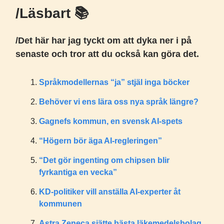
/Läsbart 📚️
/Det här har jag tyckt om att dyka ner i på
senaste och tror att du också kan göra det.
Språkmodellernas “ja” stjäl inga böcker
Behöver vi ens lära oss nya språk längre?
Gagnefs kommun, en svensk AI-spets
“Högern bör äga AI-regleringen”
“Det gör ingenting om chipsen blir
fyrkantiga en vecka”
KD-politiker vill anställa AI-experter åt
kommunen
Astra Zeneca sjätte bästa läkemedelsbolag