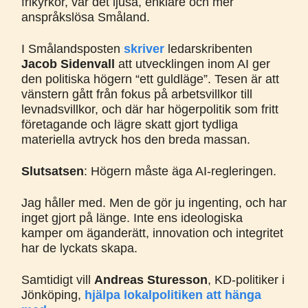
frikyrkor, var det ljusa, enklare och mer
anspråkslösa Småland.
I Smålandsposten
skriver
ledarskribenten
Jacob Sidenvall
att utvecklingen inom AI ger
den politiska högern “ett guldläge”. Tesen är att
vänstern gått från fokus på arbetsvillkor till
levnadsvillkor, och där har högerpolitik som fritt
företagande och lägre skatt gjort tydliga
materiella avtryck hos den breda massan.
Slutsatsen
: Högern måste äga AI-regleringen.
Jag håller med. Men de gör ju ingenting, och har
inget gjort på länge. Inte ens ideologiska
kamper om äganderätt, innovation och integritet
har de lyckats skapa.
Samtidigt vill
Andreas Sturesson
, KD-politiker i
Jönköping,
hjälpa lokalpolitiken att hänga