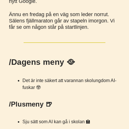
nytt Google.
Ännu en fredag på en väg som leder norrut.
Sälens fjällmaraton går av stapeln imorgon. Vi
får se om någon står på startlinjen.
/Dagens meny 🥘
Det är inte säkert att varannan skolungdom AI-
fuskar 🤓
/Plusmeny 🍺
Sju sätt som AI kan gå i skolan 🏫