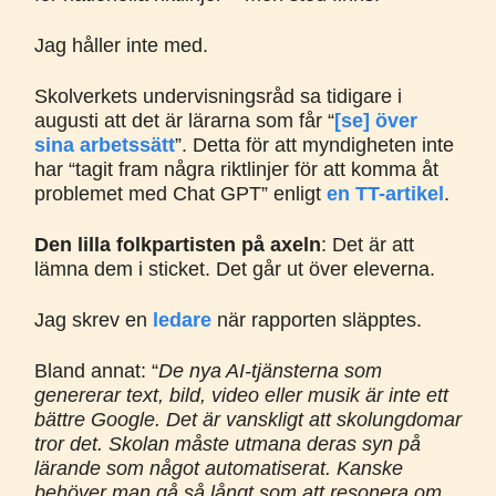
Jag håller inte med.
Skolverkets undervisningsråd sa tidigare i
augusti att det är lärarna som får “
[se] över
sina arbetssätt
”. Detta för att myndigheten inte
har “tagit fram några riktlinjer för att komma åt
problemet med Chat GPT” enligt
en TT-artikel
.
Den lilla folkpartisten på axeln
: Det är att
lämna dem i sticket. Det går ut över eleverna.
Jag skrev en
ledare
när rapporten släpptes.
Bland annat: “
De nya AI-tjänsterna som
genererar text, bild, video eller musik är inte ett
bättre Google. Det är vanskligt att skolungdomar
tror det. Skolan måste utmana deras syn på
lärande som något automatiserat. Kanske
behöver man gå så långt som att resonera om