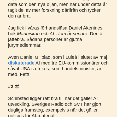
data som den nya oljan, men har under detta år
tagit del av mer forskning därifrån och tycker
den är bra.
Jag fick i våras förhandsläsa Daniel Akenines
bok
Människan och AI - fem år senare.
Den är
jättebra. Sådana personer är gjutna
jurymedlemmar.
Även Daniel Gillblad, som i Luleå i slutet av maj
diskuterade
AI med tre EU-kommissionärer och
såväl USA:s utrikes- som handelsminister, är
med. Fett!
#2
🤠
Schibsted ligger rätt bra till när det gäller AI-
utveckling. Sveriges Radio och SVT har gjort
dugliga framsteg, exempelvis när det gäller
policies för AI-material.