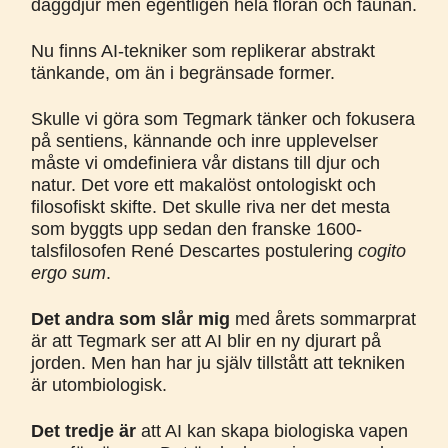
däggdjur men egentligen hela floran och faunan.
Nu finns AI-tekniker som replikerar abstrakt
tänkande, om än i begränsade former.
Skulle vi göra som Tegmark tänker och fokusera
på sentiens, kännande och inre upplevelser
måste vi omdefiniera vår distans till djur och
natur. Det vore ett makalöst ontologiskt och
filosofiskt skifte. Det skulle riva ner det mesta
som byggts upp sedan den franske 1600-
talsfilosofen René Descartes postulering
cogito
ergo sum
.
Det andra som slår mig
med årets sommarprat
är att Tegmark ser att AI blir en ny djurart på
jorden. Men han har ju själv tillstått att tekniken
är utombiologisk.
Det tredje är
att AI kan skapa biologiska vapen