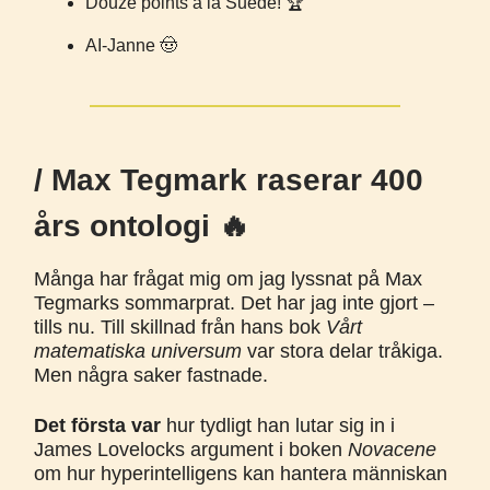
Douze points à la Suède! 🏆️
AI-Janne 🤠
/ Max Tegmark raserar 400
års ontologi 🔥
Många har frågat mig om jag lyssnat på Max
Tegmarks sommarprat. Det har jag inte gjort –
tills nu. Till skillnad från hans bok
Vårt
matematiska universum
var stora delar tråkiga.
Men några saker fastnade.
Det första var
hur tydligt han lutar sig in i
James Lovelocks argument i boken
Novacene
om hur hyperintelligens kan hantera människan