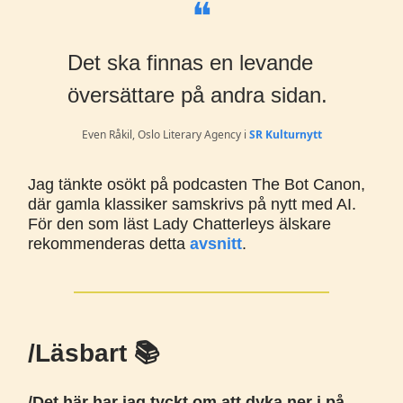
❝
Det ska finnas en levande
översättare på andra sidan.
Even Råkil, Oslo Literary Agency i
SR Kulturnytt
Jag tänkte osökt på podcasten The Bot Canon,
där gamla klassiker samskrivs på nytt med AI.
För den som läst Lady Chatterleys älskare
rekommenderas detta
avsnitt
.
/Läsbart 📚️
/Det här har jag tyckt om att dyka ner i på