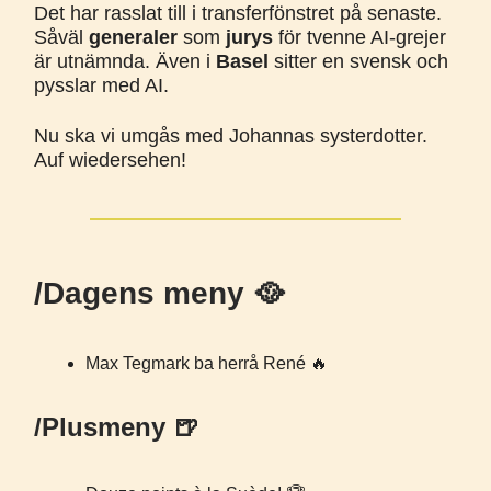
Det har rasslat till i transferfönstret på senaste.
Såväl
generaler
som
jurys
för tvenne AI-grejer
är utnämnda. Även i
Basel
sitter en svensk och
pysslar med AI.
Nu ska vi umgås med Johannas systerdotter.
Auf wiedersehen!
/Dagens meny 🥘
Max Tegmark ba herrå René 🔥
/Plusmeny 🍺