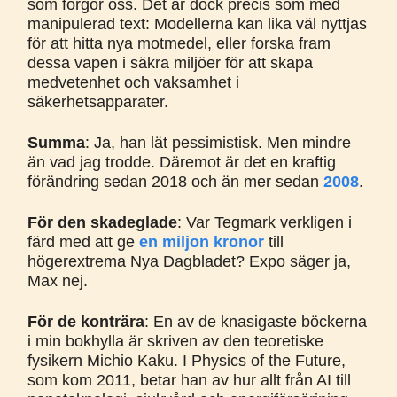
som förgör oss. Det är dock precis som med
manipulerad text: Modellerna kan lika väl nyttjas
för att hitta nya motmedel, eller forska fram
dessa vapen i säkra miljöer för att skapa
medvetenhet och vaksamhet i
säkerhetsapparater.
Summa
: Ja, han lät pessimistisk. Men mindre
än vad jag trodde. Däremot är det en kraftig
förändring sedan 2018 och än mer sedan
2008
.
För den skadeglade
: Var Tegmark verkligen i
färd med att ge
en miljon kronor
till
högerextrema Nya Dagbladet? Expo säger ja,
Max nej.
För de konträra
: En av de knasigaste böckerna
i min bokhylla är skriven av den teoretiske
fysikern Michio Kaku. I Physics of the Future,
som kom 2011, betar han av hur allt från AI till