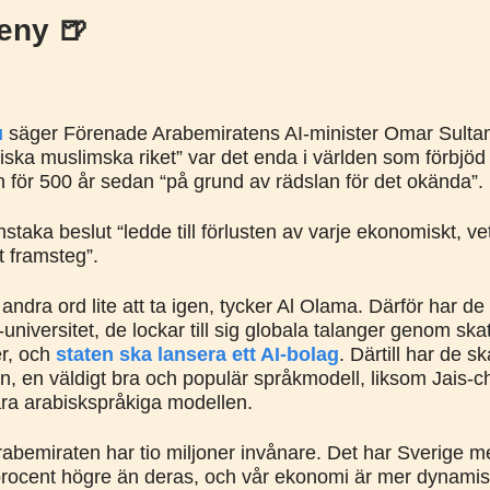
eny 🍺
u
säger Förenade Arabemiratens AI-minister Omar Sulta
biska muslimska riket” var det enda i världen som förbjöd
 för 500 år sedan “på grund av rädslan för det okända”.
staka beslut “ledde till förlusten av varje ekonomiskt, ve
lt framsteg”.
ndra ord lite att ta igen, tycker Al Olama. Därför har de
-universitet, de lockar till sig globala talanger genom skat
r, och
staten ska lansera ett AI-bolag
. Därtill har de s
n, en väldigt bra och populär språkmodell, liksom Jais-c
ra arabiskspråkiga modellen.
abemiraten har tio miljoner invånare. Det har Sverige 
rocent högre än deras, och vår ekonomi är mer dynami