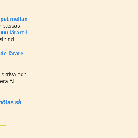
pet mellan
anpassas
00 lärare i
in tid.
de lärare
, skriva och
era AI-
mötas så