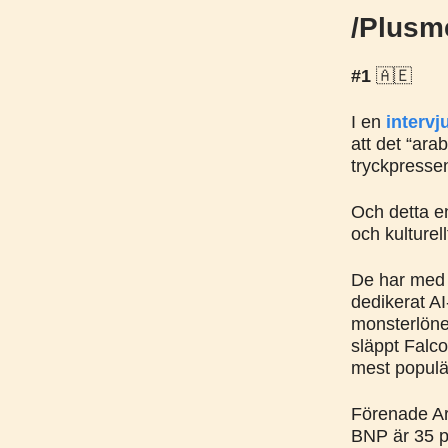
/Plusm
#1
🇦🇪
I en
intervj
att det “ara
tryckpressen
Och detta en
och kulturel
De har med a
dedikerat AI
monsterlöne
släppt Falco
mest populä
Förenade Ar
BNP är 35 p