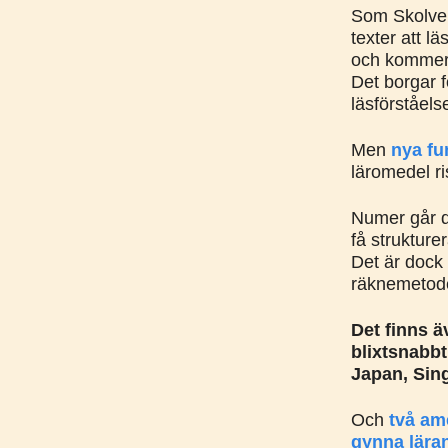
Som Skolver
texter att l
och kommer i
Det borgar f
läsförståelse
Men
nya fu
läromedel ri
Numer går d
få strukture
Det är dock i
räknemetod
Det finns ä
blixtsnabbt
Japan, Sing
Och
två am
gynna lära