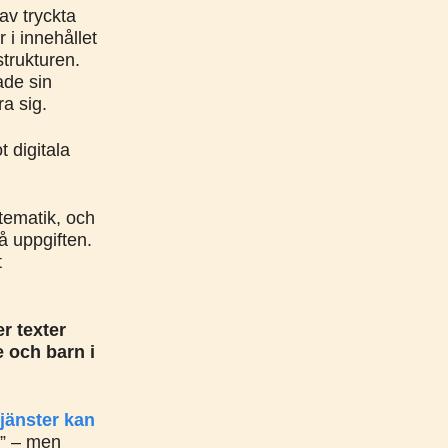
av tryckta
 i innehållet
strukturen.
ade sin
ra sig.
 digitala
tematik, och
å uppgiften.
t
er texter
e och barn i
tjänster kan
r” – men