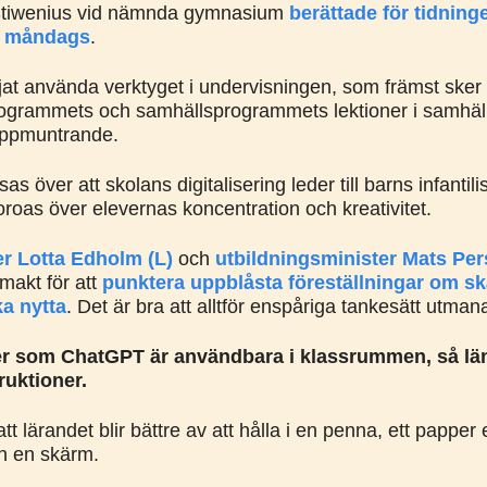
Stiwenius vid nämnda gymnasium
berättade för tidning
i måndags
.
jat använda verktyget i undervisningen, som främst sker
programmets och samhällsprogrammets lektioner i samhä
uppmuntrande.
s över att skolans digitalisering leder till barns infantili
roas över elevernas koncentration och kreativitet.
er Lotta Edholm (L)
och
utbildningsminister Mats Per
n makt för att
punktera uppblåsta föreställningar om s
a nytta
. Det är bra att alltför enspåriga tankesätt utman
er som ChatGPT är användbara i klassrummen, så län
ruktioner.
tt lärandet blir bättre av att hålla i en penna, ett papper 
än en skärm.