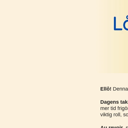
Ellô!
Denna 
Dagens ta
mer tid frig
viktig roll,
Au revoir
, 