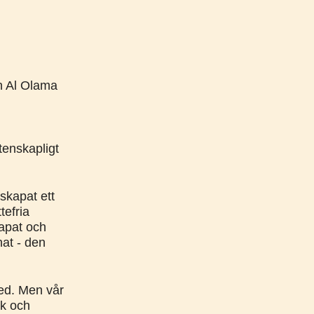
n Al Olama
tenskapligt
 skapat ett
tefria
kapat och
hat - den
med. Men vår
sk och