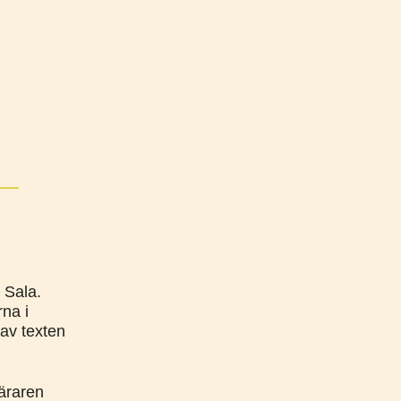
 Sala.
rna i
 av texten
läraren