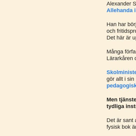
Alexander 
Allehanda 
Han har bör
och fritids
Det här är 
Många förfasa
Lärarkåren o
Skolminist
gör allt i si
pedagogisk
Men tjänst
tydliga inst
Det är sant a
fysisk bok 