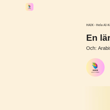
HAIK - Hela AI-Ko
En lä
Och: Arabis