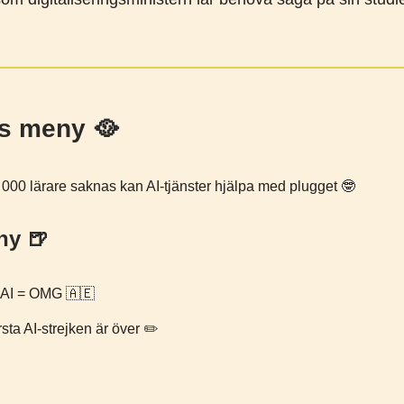
s meny 🥘
 000 lärare saknas kan AI-tjänster hjälpa med plugget 🤓
ny 🍺
 AI = OMG 🇦🇪
sta AI-strejken är över ✏️
