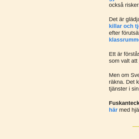
också risker
Det är gläd
killar och 
efter föruts
klassrumme
Ett är förstå
som valt at
Men om Sveri
räkna. Det k
tjänster i s
Fuskantec
här
med hjäl