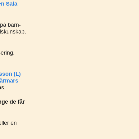
en Sala
 på barn-
llskunskap.
sering.
sson (L)
kärmars
as.
ge de får
eller en