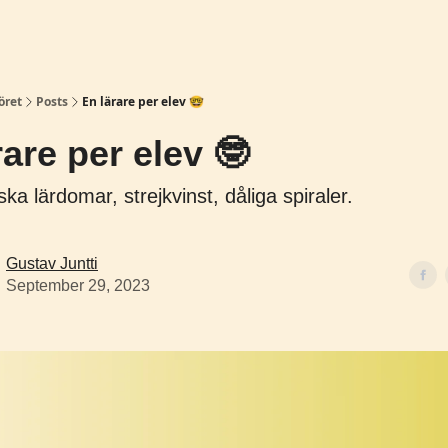
̈ret
Posts
En lärare per elev 🤓
rare per elev 🤓
ka lärdomar, strejkvinst, dåliga spiraler.
Gustav Juntti
September 29, 2023