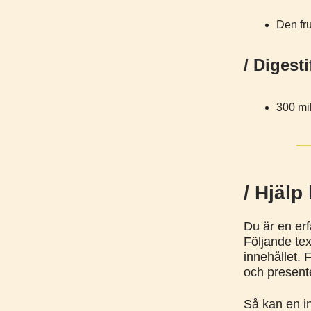
Den fru
/ Digesti
300 mil
/ Hjälp
Du är en er
Följande tex
innehållet. 
och presente
Så kan en in