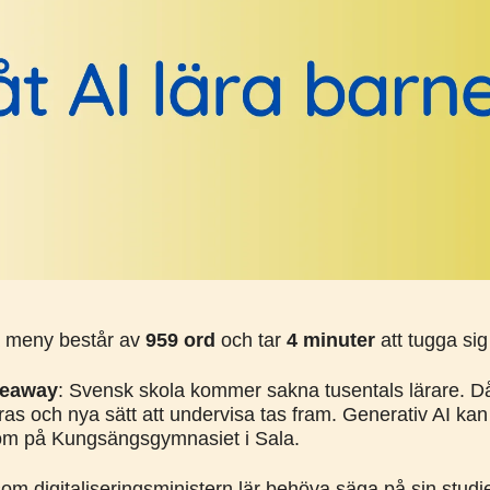
meny består av
959 ord
och tar
4 minuter
att tugga si
keaway
: Svensk skola kommer sakna tusentals lärare. D
öras och nya sätt att undervisa tas fram. Generativ AI ka
 som på Kungsängsgymnasiet i Sala.
som digitaliseringsministern lär behöva säga på sin stud