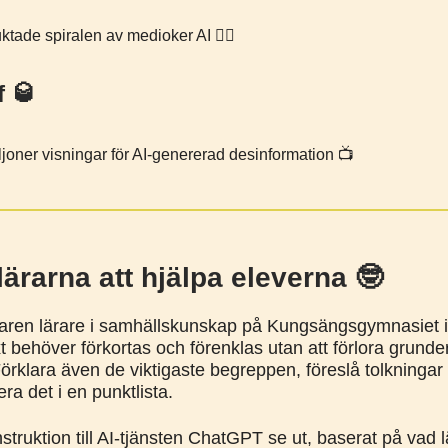
ktade spiralen av medioker AI 😵‍💫
f 🥃
joner visningar för AI-genererad desinformation 📺️
 lärarna att hjälpa eleverna 🤓
faren lärare i samhällskunskap på Kungsängsgymnasiet i
t behöver förkortas och förenklas utan att förlora grunde
Förklara även de viktigaste begreppen, föreslå tolkningar
ra det i en punktlista.
struktion till AI-tjänsten ChatGPT se ut, baserat på vad 