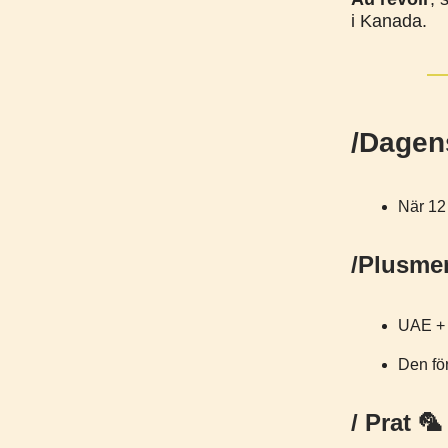
i Kanada.
/Dagen
När 12
/Plusme
UAE +
Den för
/ Prat 