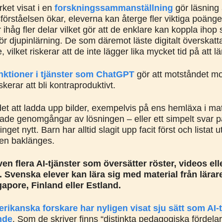
ket visat i en
forskningssammanställning
gör läsning 
äsförståelsen ökar, eleverna kan återge fler viktiga poänger
håg fler delar vilket gör att de enklare kan koppla ihop 
ör djupinlärning. De som däremot läste digitalt överskatt
, vilket riskerar att de inte lägger lika mycket tid på att lä
nktioner i tjänster som ChatGPT
gör att motståndet mot
skerar att bli kontraproduktivt.
et att ladda upp bilder, exempelvis på ens hemläxa i ma
rade genomgångar av lösningen – eller ett simpelt svar p
nget nytt. Barn har alltid slagit upp facit först och listat u
en baklänges.
ven flera AI-tjänster som översätter röster, videos ell
. Svenska elever kan lära sig med material från lärar
apore, Finland eller Estland.
erikanska forskare har nyligen visat sju sätt som AI-
nde
. Som de skriver finns “distinkta pedagogiska fördela