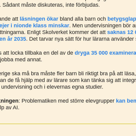
. Sådant måste diskuteras, inte förbjudas.
jande att
läsningen ökar
bland alla barn och
betygsglap
tjejer i nionde klass minskar
. Men undervisningen bör 
ättningarna. Enligt Skolverket kommer det att
saknas 12 0
n år 2035
. Det tarvar nya sätt för hur lärarna använder s
s att locka tillbaka en del av de
dryga 35 000 examinera
t jobba med annat.
ge ska må bra måste fler barn bli riktigt bra på att läsa
an de få hjälp med av lärare som kan tänka sig att integr
in undervisning och i elevernas egna studier.
kningen
: Problematiken med större elevgrupper
kan be
p av AI.