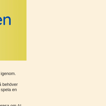
g igenom.
å behöver
n spela en
ieresa om AI