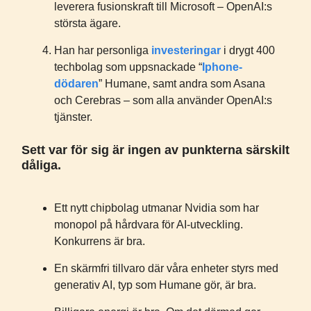
leverera fusionskraft till Microsoft – OpenAI:s
största ägare.
Han har personliga
investeringar
i drygt 400
techbolag som uppsnackade “
Iphone-
dödaren
” Humane, samt andra som Asana
och Cerebras – som alla använder OpenAI:s
tjänster.
Sett var för sig är ingen av punkterna särskilt
dåliga.
Ett nytt chipbolag utmanar Nvidia som har
monopol på hårdvara för AI-utveckling.
Konkurrens är bra.
En skärmfri tillvaro där våra enheter styrs med
generativ AI, typ som Humane gör, är bra.