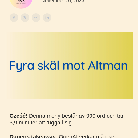
November 26, 2023
Cześć
!
Denna meny består av 999 ord och tar
3,9 minuter att tugga i sig.
Dagens takeaway
: OpenAI verkar må okej.