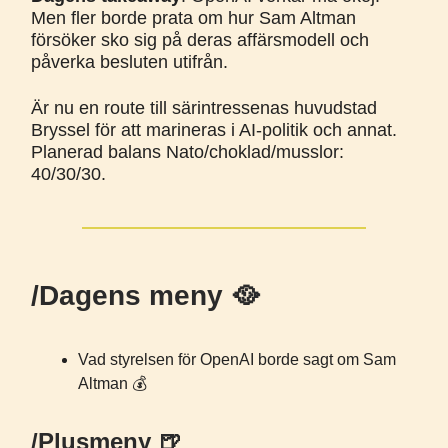
Men fler borde prata om hur Sam Altman
försöker sko sig på deras affärsmodell och
påverka besluten utifrån.
Är nu en route till särintressenas huvudstad
Bryssel för att marineras i AI-politik och annat.
Planerad balans Nato/choklad/musslor:
40/30/30.
/Dagens meny 🥘
Vad styrelsen för OpenAI borde sagt om Sam
Altman 💰️
/Plusmeny 🍺