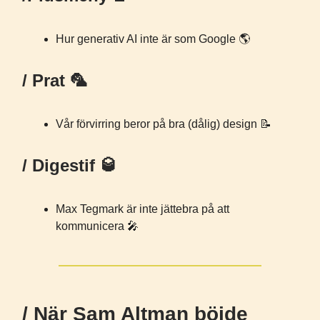
Hur generativ AI inte är som Google 🌎️
/ Prat 🦜
Vår förvirring beror på bra (dålig) design 📝
/ Digestif 🥃
Max Tegmark är inte jättebra på att
kommunicera 🎤
/ När Sam Altman böjde