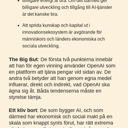
Billigare energi är bra. Om det därmed ger
billigare utveckling och tillgång till AI-tjänster
är det kanske bra.
Att sprida kunskap och kapital ut i
innovationsekosystem är avgörande för
människors och länders ekonomiska och
sociala utveckling.
The Big But
: De första två punkterna innebär
att han för egen vinning använder OpenAI som
en plattform att tjäna pengar vid sidan av. De
andra två betyder att han genom egna medel
influerar, direkt och indirekt, vad OpenAI ska
ägna sig åt. Båda tendenserna måste en
styrelse tämja.
Ett kliv bort
: De som bygger AI, och som
därmed har ekonomisk och social makt på en
skala som knappt synts förut, har rätt extrema