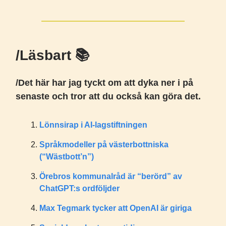
/Läsbart 📚️
/Det här har jag tyckt om att dyka ner i på
senaste och tror att du också kan göra det.
Lönnsirap i AI-lagstiftningen
Språkmodeller på västerbottniska
(“Wästbott’n”)
Örebros kommunalråd är “berörd” av
ChatGPT:s ordföljder
Max Tegmark tycker att OpenAI är giriga